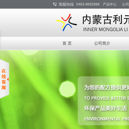
0483-8692888
产品中心
公司
首 页
公司简介