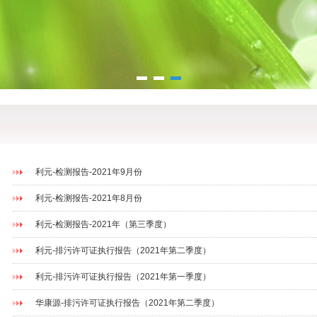
利元-检测报告-2021年9月份
利元-检测报告-2021年8月份
利元-检测报告-2021年（第三季度）
利元-排污许可证执行报告（2021年第二季度）
利元-排污许可证执行报告（2021年第一季度）
华康源-排污许可证执行报告（2021年第二季度）