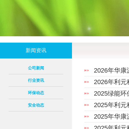
新闻资讯
公司新闻
2026年华
行业资讯
2026年利
2025绿能
环保动态
2025年利
安全动态
2025年华
2025年利